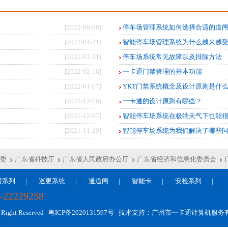
[2022-06-08]
停车场管理系统如何选择合适的道
[2022-04-21]
智能停车场管理系统为什么越来越
[2022-03-31]
停车场系统常见故障以及排除方法
[2022-02-16]
一卡通门禁管理的基本功能
[2022-01-07]
YKT门禁系统概念及设计原则是什
[2021-12-16]
一卡通的设计原则有哪些？
[2021-12-07]
智能停车场系统在极端天气下也能
[2021-11-29]
智能停车场系统为我们解决了哪些问
委
广东省科技厅
广东省人民政府办公厅
广东省经济和信息化委员会
费系列
|
巡更系统
|
通道闸
|
智能卡
|
安检系列
|
2229258
ht Reserved
粤ICP备2020131597号
技术支持：广州市一卡通计算机服务