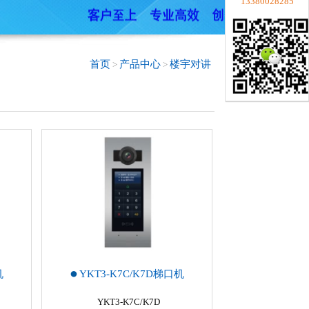
13380028285
首页
产品中心
楼宇对讲
>
>
机
YKT3-K7C/K7D梯口机
YKT3-K7C/K7D