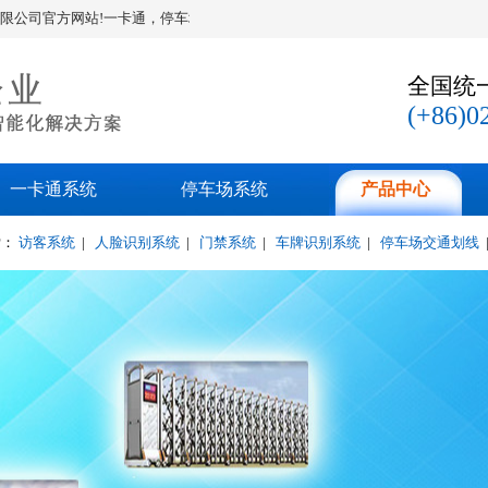
方网站!一卡通，停车场系统，人行闸机，车牌识别，道闸,工地出入管理，人脸
全国统
(+86)0
一卡通系统
停车场系统
产品中心
索：
访客系统
|
人脸识别系统
|
门禁系统
|
车牌识别系统
|
停车场交通划线