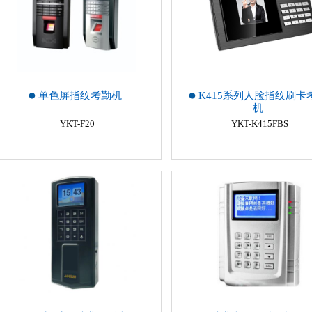
单色屏指纹考勤机
K415系列人脸指纹刷卡
机
YKT-F20
YKT-K415FBS