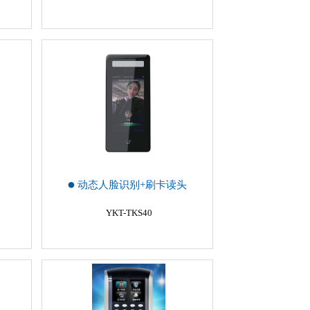
动态人脸识别+刷卡读头
YKT-TKS40