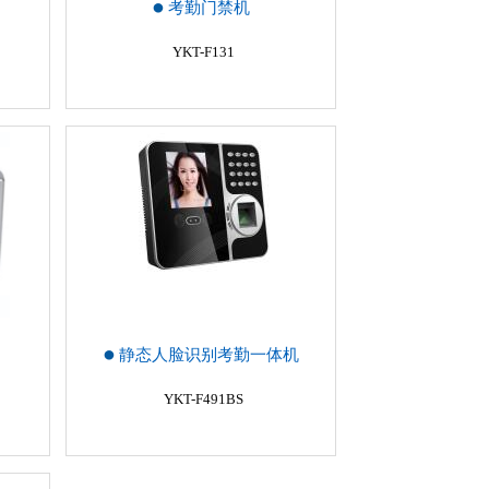
）
考勤门禁机
YKT-F131
静态人脸识别考勤一体机
YKT-F491BS